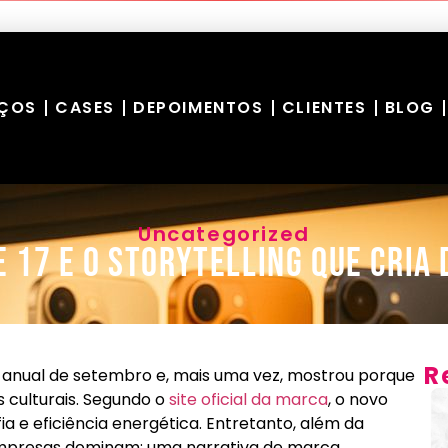
IÇOS
CASES
DEPOIMENTOS
CLIENTES
BLOG
Uncategorized
e 17 e o storytelling que cria 
R
anual de setembro e, mais uma vez, mostrou porque
culturais. Segundo o
site oficial da marca
, o novo
 e eficiência energética. Entretanto, além da
empresas dominam: uma narrativa de marca