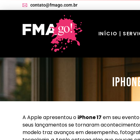
contato@fmago.com.br
INÍCIO
SERV
iPhon
A Apple apresentou o
iPhone 17
em seu evento 
seus lançamentos se tornaram acontecimentos 
modelo traz avanços em desempenho, fotografia
tecnologia, a Apple entrega algo que poucas 