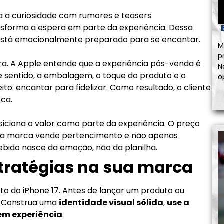
a a curiosidade com rumores e teasers
sforma a espera em parte da experiência. Dessa
á está emocionalmente preparado para se encantar.
M
p
ra. A Apple entende que a experiência pós-venda é
N
 sentido, a embalagem, o toque do produto e o
o
o: encantar para fidelizar. Como resultado, o cliente
ca.
iciona o valor como parte da experiência. O preço
sim, a marca vende pertencimento e não apenas
ebido nasce da emoção, não da planilha.
tratégias na sua marca
 do iPhone 17. Antes de lançar um produto ou
. Construa uma
identidade visual sólida
,
use a
em experiência
.