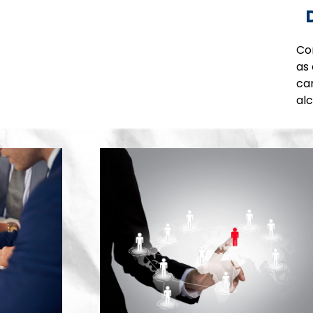
Co
as
ca
al