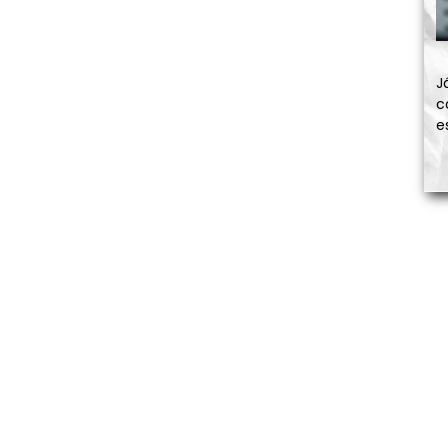
J
c
e