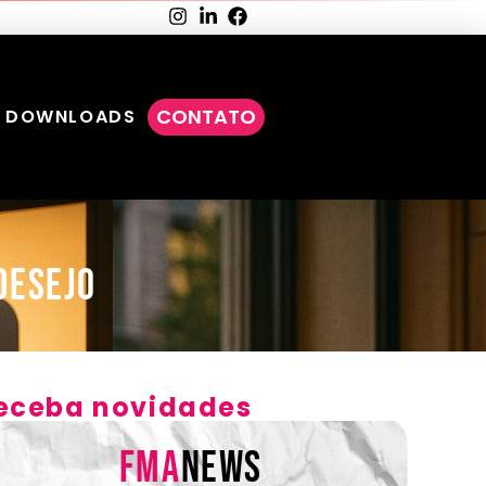
CONTATO
DOWNLOADS
desejo
eceba novidades
FMA
NEWS